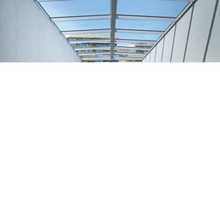
GLASDÄCHER UND LICHTDÄCHER
Lassen Sie Tageslicht herein
Ein Glas- oder Lichtdach ist der krönende
Abschluss einer modernen Gebäudehülle.
Lichtdächer sorgen für helle, freundliche Räume
und schaffen ein ganz besonderes Ambiente.