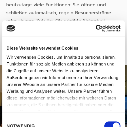
heutzutage viele Funktionen: Sie öffnen und
schließen automatisch, regeln Besucherströme
oder sichern Zutritte. Ob erhöhte Sicherheit,
Integration in komplexe Gebäude-
Automationssysteme oder ganz klassische
Türlösungen – wir beraten Sie gerne, welche
Diese Webseite verwendet Cookies
Türen für Ihr Objekt in Frage kommen.
Wir verwenden Cookies, um Inhalte zu personalisieren,
Funktionen für soziale Medien anbieten zu können und
die Zugriffe auf unsere Website zu analysieren.
Außerdem geben wir Informationen zu Ihrer Verwendung
unserer Website an unsere Partner für soziale Medien,
Werbung und Analysen weiter. Unsere Partner führen
diese Informationen möglicherweise mit weiteren Daten
zusammen, die Sie ihnen bereitgestellt haben oder die
sie im Rahmen Ihrer Nutzung der Dienste gesammelt
haben.
Einwilligungsauswahl
NOTWENDIG